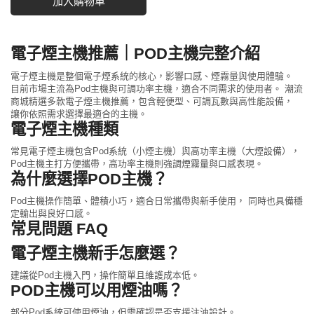
加入購物車
電子煙主機推薦｜POD主機完整介紹
電子煙主機是整個電子煙系統的核心，影響口感、煙霧量與使用體驗。
目前市場主流為Pod主機與可調功率主機，適合不同需求的使用者。 潮流
商城精選多款電子煙主機推薦，包含輕便型、可調瓦數與高性能設備，
讓你依照需求選擇最適合的主機。
電子煙主機種類
常見電子煙主機包含Pod系統（小煙主機）與高功率主機（大煙設備），
Pod主機主打方便攜帶，高功率主機則強調煙霧量與口感表現。
為什麼選擇POD主機？
Pod主機操作簡單、體積小巧，適合日常攜帶與新手使用， 同時也具備穩
定輸出與良好口感。
常見問題 FAQ
電子煙主機新手怎麼選？
建議從Pod主機入門，操作簡單且維護成本低。
POD主機可以用煙油嗎？
部分Pod系統可使用煙油，但需確認是否支援注油設計。