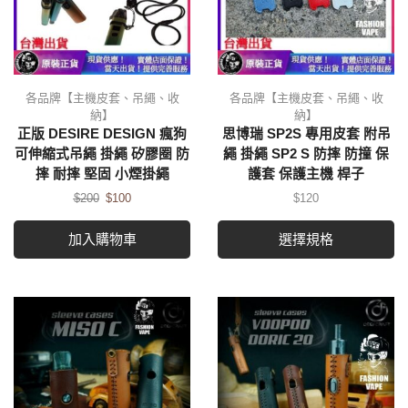
各品牌【主機皮套、吊繩、收
各品牌【主機皮套、吊繩、收
納】
納】
正版 DESIRE DESIGN 瘋狗
思博瑞 SP2S 專用皮套 附吊
可伸縮式吊繩 掛繩 矽膠圈 防
繩 掛繩 SP2 S 防摔 防撞 保
摔 耐摔 堅固 小煙掛繩
護套 保護主機 桿子
$
200
$
100
$
120
加入購物車
選擇規格