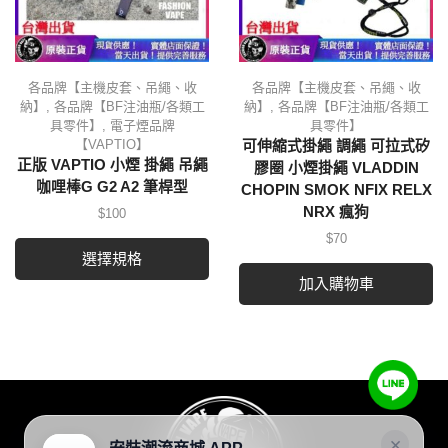
各品牌【主機皮套、吊繩、收
各品牌【主機皮套、吊繩、收
納】
,
各品牌【BF注油瓶/各類工
納】
,
各品牌【BF注油瓶/各類工
具零件】
,
電子煙品牌
具零件】
【VAPTIO】
可伸縮式掛繩 調繩 可拉式矽
正版 VAPTIO 小煙 掛繩 吊繩
膠圈 小煙掛繩 VLADDIN
咖哩棒G G2 A2 筆桿型
CHOPIN SMOK NFIX RELX
NRX 瘋狗
$
100
$
70
選擇規格
加入購物車
×