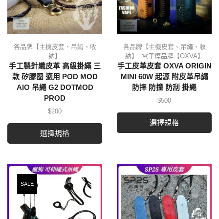
各品牌【主機皮套、吊繩、收
各品牌【主機皮套、吊繩、收
納】
納】
,
電子煙品牌【OXVA】
手工製針織皮革 高級掛繩 三
手工皮革皮套 OXVA ORIGIN
款 矽膠圈 適用 POD MOD
MINI 60W 起源 附皮革吊繩
AIO 吊繩 G2 DOTMOD
防摔 防撞 防刮 掛繩
PROD
$
500
$
200
選擇規格
選擇規格
SALE