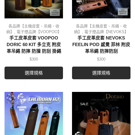
各品牌【主機皮套、吊繩、收
各品牌【主機皮套、吊繩、收
納】
,
電子煙品牌【VOOPOO】
納】
,
電子煙品牌【NEVOKS】
手工皮革皮套 VOOPOO
手工皮革皮套 NEVOKS
DORIC 60 KIT 多立克 附皮
FEELIN POD 感覺 菲林 附皮
革吊繩 防摔 防撞 防刮 掛繩
革吊繩 防摔防刮
$
300
$
300
選擇規格
選擇規格
SALE