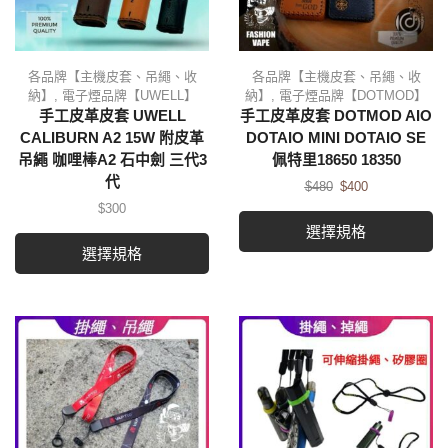
各品牌【主機皮套、吊繩、收
各品牌【主機皮套、吊繩、收
納】
,
電子煙品牌【UWELL】
納】
,
電子煙品牌【DOTMOD】
手工皮革皮套 UWELL
手工皮革皮套 DOTMOD AIO
CALIBURN A2 15W 附皮革
DOTAIO MINI DOTAIO SE
吊繩 咖哩棒A2 石中劍 三代3
佩特里18650 18350
代
$
480
$
400
$
300
選擇規格
選擇規格