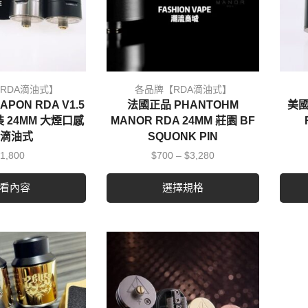
RDA滴油式】
各品牌【RDA滴油式】
PON RDA V1.5
法國正品 PHANTOHM
美國
 24MM 大煙口感
MANOR RDA 24MM 莊園 BF
 滴油式
SQUONK PIN
1,800
$
700
–
$
3,280
看內容
選擇規格