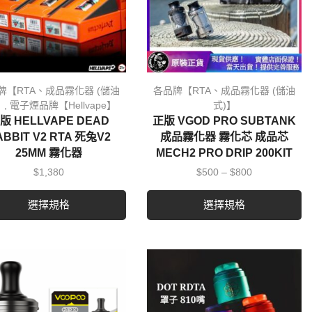
牌【RTA、成品霧化器 (儲油
各品牌【RTA、成品霧化器 (儲油
】
,
電子煙品牌【Hellvape】
式)】
版 HELLVAPE DEAD
正版 VGOD PRO SUBTANK
ABBIT V2 RTA 死兔V2
成品霧化器 霧化芯 成品芯
25MM 霧化器
MECH2 PRO DRIP 200KIT
$
1,380
$
500
–
$
800
選擇規格
選擇規格