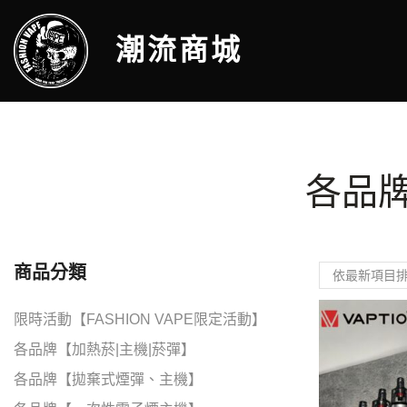
潮流商城
各品牌
商品分類
限時活動【FASHION VAPE限定活動】
各品牌【加熱菸|主機|菸彈】
各品牌【拋棄式煙彈、主機】