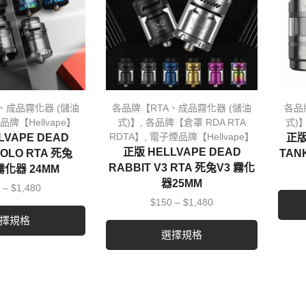
、成品霧化器 (儲油
各品牌【RTA、成品霧化器 (儲油
各品
牌【Hellvape】
式)】
,
各品牌【倉罩 RDA RTA
式)
RDTA】
,
電子煙品牌【Hellvape】
LVAPE DEAD
正版
正版 HELLVAPE DEAD
SOLO RTA 死兔
TAN
RABBIT V3 RTA 死兔V3 霧化
霧化器 24MM
器25MM
–
$
1,480
$
150
–
$
1,480
擇規格
選擇規格