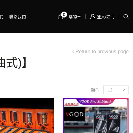
0
們
聯絡我們
購物車
登入/註冊
Return to previous page
油式)】
顯示