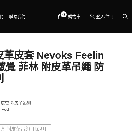
0
們
聯絡我們
購物車
登入/註冊
皮套 Nevoks Feelin
 感覺 菲林 附皮革吊繩 防
刮
革皮套 附皮革吊繩
n Pod
套 附皮革吊繩【咖啡】