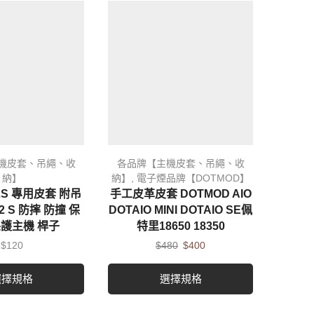
機皮套、吊繩、收
各品牌【主機皮套、吊繩、收
各品
納】
納】
,
電子煙品牌【DOTMOD】
納】
,
2S 專用皮套 附吊
手工皮革皮套 DOTMOD AIO
手工
2 S 防摔 防撞 保
DOTAIO MINI DOTAIO SE佩
DORI
保護主機 桿子
特里18650 18350
革吊繩
$
120
$
480
$
400
選擇規格
選擇規格