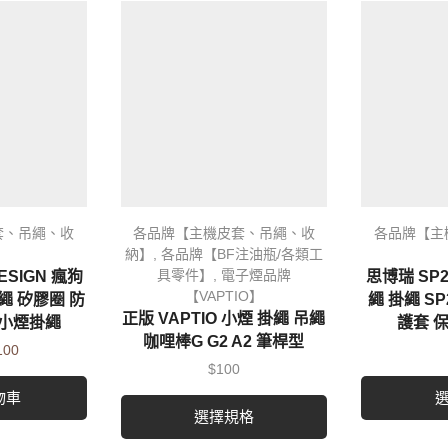
套、吊繩、收
各品牌【主機皮套、吊繩、收
各品牌【主
納】
,
各品牌【BF注油瓶/各類工
具零件】
,
電子煙品牌
ESIGN 瘋狗
思博瑞 SP
【VAPTIO】
繩 矽膠圈 防
繩 掛繩 SP
正版 VAPTIO 小煙 掛繩 吊繩
 小煙掛繩
護套 
咖哩棒G G2 A2 筆桿型
100
$
100
物車
選擇規格