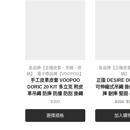
各品牌【主機皮套、吊繩、收
各品牌【主機皮
納】
,
電子煙品牌【VOOPOO】
納】
手工皮革皮套 VOOPOO
正版 DESIRE D
DORIC 20 KIT 多立克 附皮
可伸縮式吊繩 掛
革吊繩 防摔 防撞 防刮 掛繩
摔 耐摔 堅固
$
300
$
200
$
選擇規格
加入購