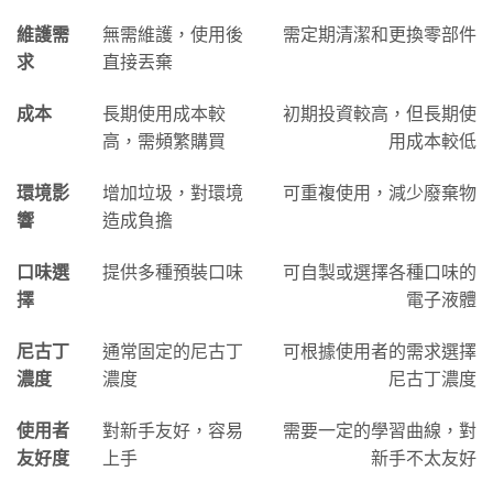
維護需
無需維護，使用後
需定期清潔和更換零部件
求
直接丟棄
成本
長期使用成本較
初期投資較高，但長期使
高，需頻繁購買
用成本較低
環境影
增加垃圾，對環境
可重複使用，減少廢棄物
響
造成負擔
口味選
提供多種預裝口味
可自製或選擇各種口味的
擇
電子液體
尼古丁
通常固定的尼古丁
可根據使用者的需求選擇
濃度
濃度
尼古丁濃度
使用者
對新手友好，容易
需要一定的學習曲線，對
友好度
上手
新手不太友好